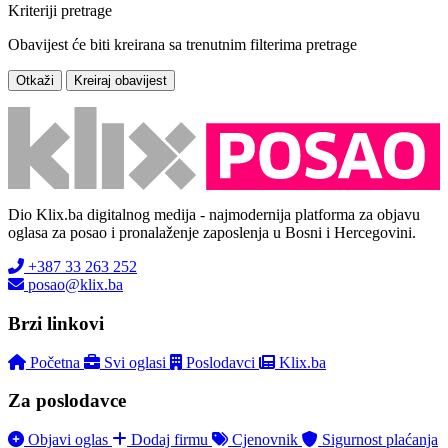
Kriteriji pretrage
Obavijest će biti kreirana sa trenutnim filterima pretrage
Otkaži
Kreiraj obavijest
Dio Klix.ba digitalnog medija - najmodernija platforma za objavu
oglasa za posao i pronalaženje zaposlenja u Bosni i Hercegovini.
+387 33 263 252
posao@klix.ba
Brzi linkovi
Početna
Svi oglasi
Poslodavci
Klix.ba
Za poslodavce
Objavi oglas
Dodaj firmu
Cjenovnik
Sigurnost plaćanja