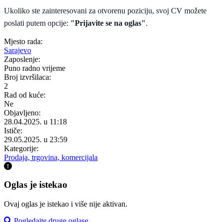
Ukoliko ste zainteresovani za otvorenu poziciju, svoj CV možete
poslati putem opcije:
"Prijavite se na oglas"
.
Mjesto rada:
Sarajevo
Zaposlenje:
Puno radno vrijeme
Broj izvršilaca:
2
Rad od kuće:
Ne
Objavljeno:
28.04.2025. u 11:18
Ističe:
29.05.2025. u 23:59
Kategorije:
Prodaja, trgovina, komercijala
Oglas je istekao
Ovaj oglas je istekao i više nije aktivan.
Pogledajte druge oglase