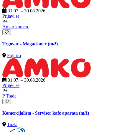
31.07. – 30.08.2026
Prijavi se
P+
Amko komerc
Trgovac - Magacioner
(m/ž)
Fojnica
31.07. – 30.08.2026
Prijavi se
P+
P Trade
Komercijalista - Serviser kafe aparata
(m/ž)
Tuzla