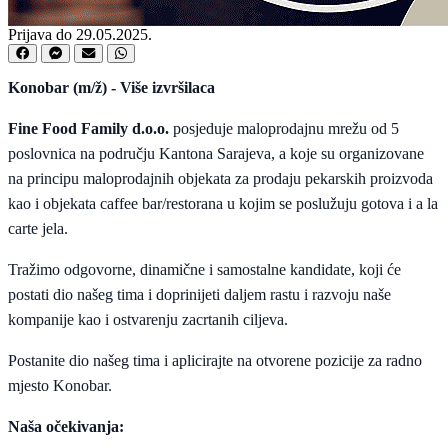
Prijava do 29.05.2025.
Konobar (m/ž) - Više izvršilaca
Fine Food Family d.o.o.
posjeduje maloprodajnu mrežu od 5
poslovnica na području Kantona Sarajeva, a koje su organizovane
na principu maloprodajnih objekata za prodaju pekarskih proizvoda
kao i objekata caffee bar/restorana u kojim se poslužuju gotova i a la
carte jela.
Tražimo odgovorne, dinamične i samostalne kandidate, koji će
postati dio našeg tima i doprinijeti daljem rastu i razvoju naše
kompanije kao i ostvarenju zacrtanih ciljeva.
Postanite dio našeg tima i aplicirajte na otvorene pozicije za radno
mjesto Konobar.
Naša očekivanja: