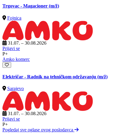
Trgovac - Magacioner
(m/ž)
Fojnica
31.07. – 30.08.2026
Prijavi se
P+
Amko komerc
Električar - Radnik na tehničkom održavanju
(m/ž)
Sarajevo
31.07. – 30.08.2026
Prijavi se
P+
Pogledaj sve oglase ovog poslodavca