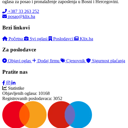
oglasa za posao i pronalaženje zaposlenja u Bosni i Hercegovini.
+387 33 263 252
posao@klix.ba
Brzi linkovi
Početna
Svi oglasi
Poslodavci
Klix.ba
Za poslodavce
Objavi oglas
Dodaj firmu
Cjenovnik
Sigurnost plaćanja
Pratite nas
Statistike
Objavljenih oglasa:
10168
Registrovanih poslodavaca:
3052