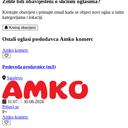
Želite biti obaviješteni o sličnim oglasima?
Kreirajte obavijest i primajte email kada se objavi novi oglas u istim
kategorijama i lokaciji.
Kreiraj obavijest
Ostali oglasi poslodavca Amko komerc
Amko komerc
Poslovođa prodavnice
(m/ž)
Sarajevo
31.07. – 30.08.2026
Prijavi se
P+
Amko komerc