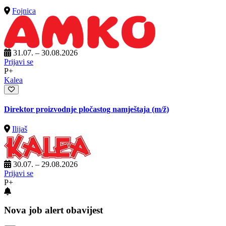
Fojnica
31.07. – 30.08.2026
Prijavi se
P+
Kalea
Direktor proizvodnje pločastog namještaja
(m/ž)
Ilijaš
30.07. – 29.08.2026
Prijavi se
P+
Nova job alert obavijest