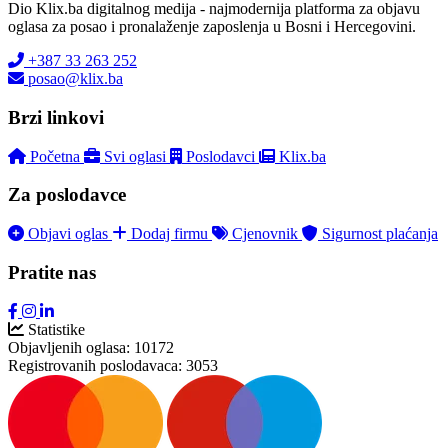
Dio Klix.ba digitalnog medija - najmodernija platforma za objavu
oglasa za posao i pronalaženje zaposlenja u Bosni i Hercegovini.
+387 33 263 252
posao@klix.ba
Brzi linkovi
Početna
Svi oglasi
Poslodavci
Klix.ba
Za poslodavce
Objavi oglas
Dodaj firmu
Cjenovnik
Sigurnost plaćanja
Pratite nas
Statistike
Objavljenih oglasa:
10172
Registrovanih poslodavaca:
3053