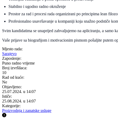
Stabilno i ugodno radno okruženje
Prostor za rad i procesi rada organizirani po principima lean filozo
Profesionalno usavršavanje u kompaniji koja snažno podstiče kont
Svim kandidatima se unaprijed zahvaljujemo na apliciranju, a samo kan
Vaše prijave sa biografijom i motivacionim pismom pošaljite putem o
Mjesto rada:
Sarajevo
Zaposlenje:
Puno radno vrijeme
Broj izvršilaca:
10
Rad od kuće:
Ne
Objavljeno:
25.07.2024. u 14:07
Ističe:
25.08.2024. u 14:07
Kategorije:
Proizvodnja i zanatske usluge