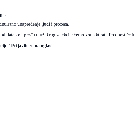
fije
inuirano unapređenje ljudi i procesa.
didate koji prođu u uži krug selekcije ćemo kontaktirati. Prednost će im
pcije
"Prijavite se na oglas"
.