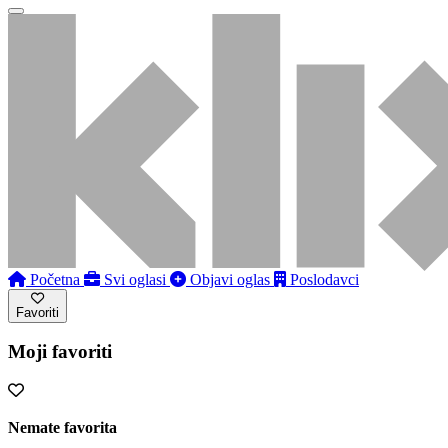
Početna
Svi oglasi
Objavi oglas
Poslodavci
Favoriti
Moji favoriti
Nemate favorita