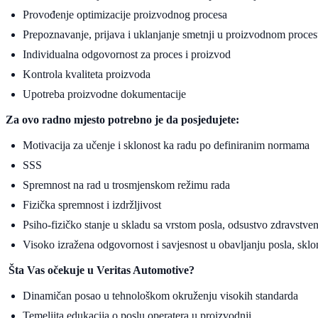
Provođenje optimizacije proizvodnog procesa
Prepoznavanje, prijava i uklanjanje smetnji u proizvodnom proce
Individualna odgovornost za proces i proizvod
Kontrola kvaliteta proizvoda
Upotreba proizvodne dokumentacije
Za ovo radno mjesto potrebno je da posjedujete:
Motivacija za učenje i sklonost ka radu po definiranim normama
SSS
Spremnost na rad u trosmjenskom režimu rada
Fizička spremnost i izdržljivost
Psiho-fizičko stanje u skladu sa vrstom posla, odsustvo zdravstveni
Visoko izražena odgovornost i savjesnost u obavljanju posla, sklono
Šta Vas očekuje u Veritas Automotive?
Dinamičan posao u tehnološkom okruženju visokih standarda
Temeljita edukacija o poslu operatera u proizvodnji