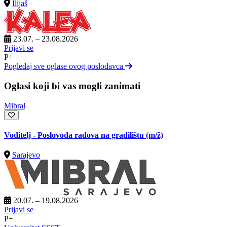
Ilijaš
23.07. – 23.08.2026
Prijavi se
P+
Pogledaj sve oglase ovog poslodavca
Oglasi koji bi vas mogli zanimati
Mibral
Voditelj - Poslovođa radova na gradilištu
(m/ž)
Sarajevo
20.07. – 19.08.2026
Prijavi se
P+