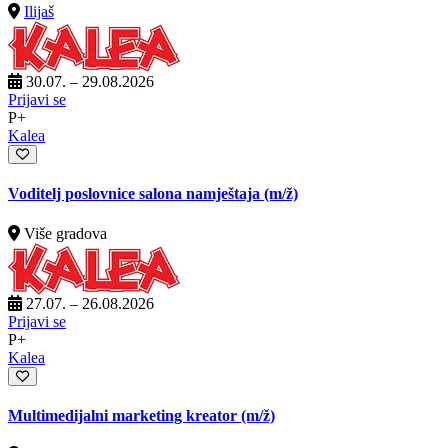
Ilijaš
30.07. – 29.08.2026
Prijavi se
P+
Kalea
Voditelj poslovnice salona namještaja
(m/ž)
Više gradova
27.07. – 26.08.2026
Prijavi se
P+
Kalea
Multimedijalni marketing kreator
(m/ž)