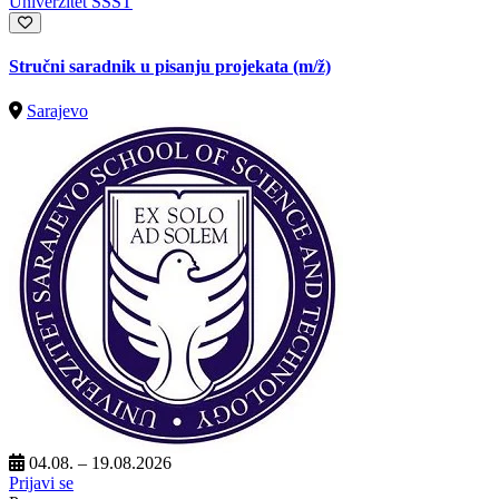
Univerzitet SSST
Stručni saradnik u pisanju projekata
(m/ž)
Sarajevo
04.08. – 19.08.2026
Prijavi se