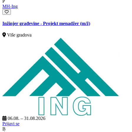
P
MH-Ing
Inžinjer građevine - Projekt menadžer
(m/ž)
Više gradova
06.08. – 31.08.2026
Prijavi se
B