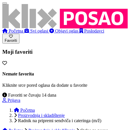
Početna
Svi oglasi
Objavi oglas
Poslodavci
Favoriti
Moji favoriti
Nemate favorita
Kliknite srce pored oglasa da dodate u favorite
Favoriti se čuvaju 14 dana
Prijava
Početna
Proizvodnja i skladištenje
Radnik na pripremi sendviča i cateringa (m/ž)