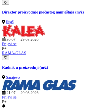
Direktor proizvodnje pločastog namještaja
(m/ž)
Ilijaš
30.07. – 29.08.2026
Prijavi se
P+
RAMA-GLAS
Radnik u proizvodnji
(m/ž)
Sarajevo
21.07. – 20.08.2026
Prijavi se
P+