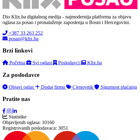
Dio Klix.ba digitalnog medija - najmodernija platforma za objavu
oglasa za posao i pronalaženje zaposlenja u Bosni i Hercegovini.
+387 33 263 252
posao@klix.ba
Brzi linkovi
Početna
Svi oglasi
Poslodavci
Klix.ba
Za poslodavce
Objavi oglas
Dodaj firmu
Cjenovnik
Sigurnost plaćanja
Pratite nas
Statistike
Objavljenih oglasa:
10160
Registrovanih poslodavaca:
3051