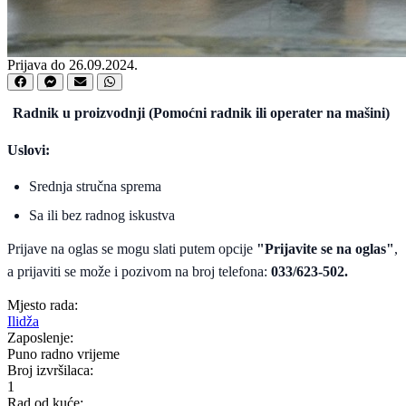
Prijava do 26.09.2024.
Radnik u proizvodnji (Pomoćni radnik ili operater na mašini)
Uslovi:
Srednja stručna sprema
Sa ili bez radnog iskustva
Prijave na oglas se mogu slati putem opcije
"Prijavite se na oglas"
,
a prijaviti se može i pozivom na broj telefona:
033/623-502.
Mjesto rada:
Ilidža
Zaposlenje:
Puno radno vrijeme
Broj izvršilaca:
1
Rad od kuće: