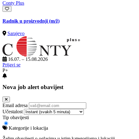
Conty Plus
Radnik u proizvodnji
(m/ž)
Sarajevo
16.07. – 15.08.2026
Prijavi se
P+
Nova job alert obavijest
Email adresa
Učestalost
Tip obavijesti
Kategorije i lokacija
Želim obavijesti o oglasima u istim kategorijama i lokaciji