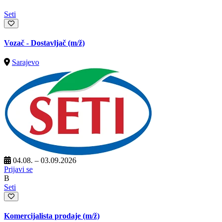
Seti
Vozač - Dostavljač
(m/ž)
Sarajevo
04.08. – 03.09.2026
Prijavi se
B
Seti
Komercijalista prodaje
(m/ž)