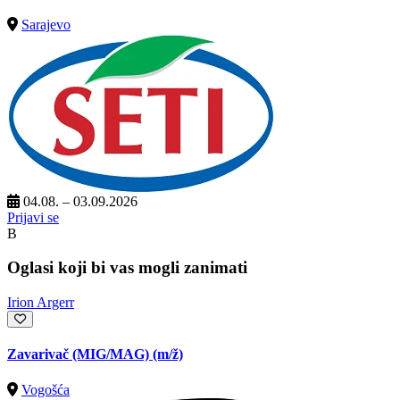
Sarajevo
04.08. – 03.09.2026
Prijavi se
B
Oglasi koji bi vas mogli zanimati
Irion Argerr
Zavarivač (MIG/MAG)
(m/ž)
Vogošća