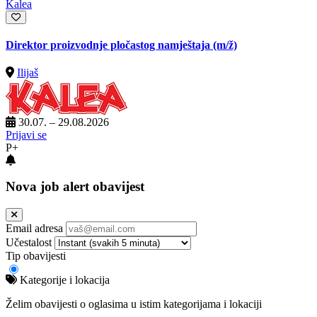
Kalea
Direktor proizvodnje pločastog namještaja
(m/ž)
Ilijaš
30.07. – 29.08.2026
Prijavi se
P+
Nova job alert obavijest
Email adresa
Učestalost
Tip obavijesti
Kategorije i lokacija
Želim obavijesti o oglasima u istim kategorijama i lokaciji