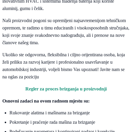
inovativnim HVAC i sistemima hlađenja baterija koji koriste
aluminij, gumu i čelik.
Naši proizvodni pogoni su opremljeni najsavremenijom tehničkom
opremom, te radimo u timu educiranih i visokosposobnih stručnjaka,
koji svoje znanje svakodnevno nadograđuju, ali i prenose na nove
članove našeg tima.
Ukoliko ste odgovorna, fleksibilna i ciljno orijentirana osoba, koja
želi priliku za razvoj karijere i profesionalno usavršavanje u
automobilskoj industriji, voljeli bismo Vas upoznati! Javite nam se
na oglas za poziciju
Regler za proces brizganja u proizvodnji
Osnovni zadaci na ovom radnom mjestu su:
Rukovanje alatima i mašinama za brizganje
Pokretanje i praćenje rada mašina za brizganje
Podešavanje parametara i kontinuirani nadzor i korekcije