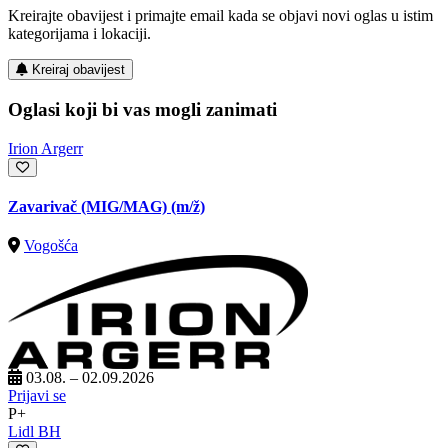
Kreirajte obavijest i primajte email kada se objavi novi oglas u istim
kategorijama i lokaciji.
Kreiraj obavijest
Oglasi koji bi vas mogli zanimati
Irion Argerr
Zavarivač (MIG/MAG)
(m/ž)
Vogošća
03.08. – 02.09.2026
Prijavi se
P+
Lidl BH