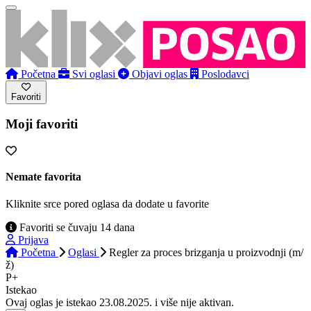
Početna
Svi oglasi
Objavi oglas
Poslodavci
Favoriti
Moji favoriti
Nemate favorita
Kliknite srce pored oglasa da dodate u favorite
Favoriti se čuvaju 14 dana
Prijava
Početna
Oglasi
Regler za proces brizganja u proizvodnji (m/
ž)
P+
Istekao
Ovaj oglas je istekao 23.08.2025. i više nije aktivan.