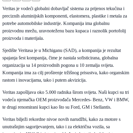
Veritas je vodeći globalni dobavljač sistema za prijenos tekućina i
preciznih aluminijskih komponenti, elastomera, plastike i metala za
potrebe automobilske industrije. Kompanija ima globalnu
proizvodnu mrežu, uravnoteženu bazu kupaca i raznolik portofolij
proizvoda i materijala.
Sjedište Veritasa je u Michiganu (SAD), a kompanija je rezultat
spajanja šest kompanija, čime je nastala sofisticirana, globalna
organizacija sa 14 proizvodnih pogona u 10 zemalja svijeta.
Kompanija ima za cilj proširenje tržišnog prisustva, kako organskim
rastom i inovacijama, tako i putem akvizicija.
Veritas zapošljava oko 5.000 radnika širom svijeta. Naši kupci su tri
vodeća njemačka OEM proizvođača Mercedes- Benz, VW i BMW,
te drugi renomirani kupci kao što su Ford, GM i Stellantis.
Veritas bilježi rekordne nivoe novih narudžbi, kako za motore s
unutrašnjim sagorijevanjem, tako i za električna vozila, sa