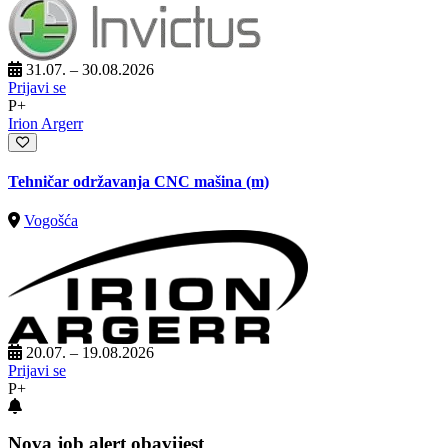
31.07. – 30.08.2026
Prijavi se
P+
Irion Argerr
Tehničar održavanja CNC mašina (m)
Vogošća
20.07. – 19.08.2026
Prijavi se
P+
Nova job alert obavijest