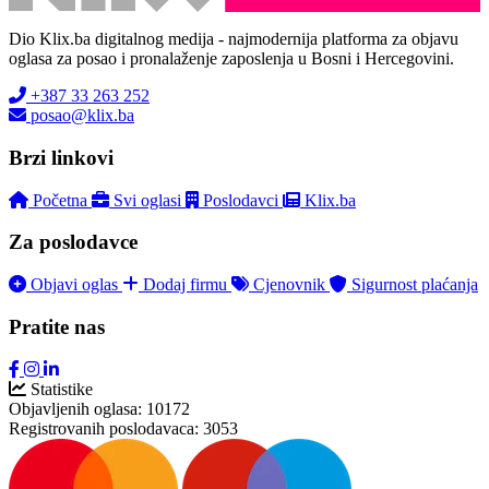
Dio Klix.ba digitalnog medija - najmodernija platforma za objavu
oglasa za posao i pronalaženje zaposlenja u Bosni i Hercegovini.
+387 33 263 252
posao@klix.ba
Brzi linkovi
Početna
Svi oglasi
Poslodavci
Klix.ba
Za poslodavce
Objavi oglas
Dodaj firmu
Cjenovnik
Sigurnost plaćanja
Pratite nas
Statistike
Objavljenih oglasa:
10172
Registrovanih poslodavaca:
3053