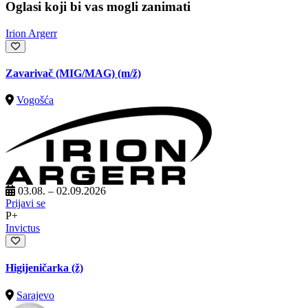
Oglasi koji bi vas mogli zanimati
Irion Argerr
Zavarivač (MIG/MAG)
(m/ž)
Vogošća
03.08. – 02.09.2026
Prijavi se
P+
Invictus
Higijeničarka (ž)
Sarajevo