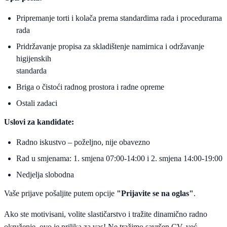
Pripremanje torti i kolača prema standardima rada i procedurama
rada
Pridržavanje propisa za skladištenje namirnica i održavanje
higijenskih
standarda
Briga o čistoći radnog prostora i radne opreme
Ostali zadaci
Uslovi za kandidate:
Radno iskustvo – poželjno, nije obavezno
Rad u smjenama: 1. smjena 07:00-14:00 i 2. smjena 14:00-19:00
Nedjelja slobodna
Vaše prijave pošaljite putem opcije
"Prijavite se na oglas"
.
Ako ste motivisani, volite slastičarstvo i tražite dinamično radno
okruženje, ovo je prilika za vas! Ne tražimo savršen CV, već