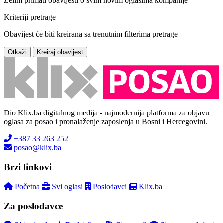
Želim primati obavijesti o svim novim oglasima kompanije
Kriteriji pretrage
Obavijest će biti kreirana sa trenutnim filterima pretrage
Otkaži
Kreiraj obavijest
Dio Klix.ba digitalnog medija - najmodernija platforma za objavu
oglasa za posao i pronalaženje zaposlenja u Bosni i Hercegovini.
+387 33 263 252
posao@klix.ba
Brzi linkovi
Početna
Svi oglasi
Poslodavci
Klix.ba
Za poslodavce