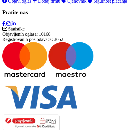
Objavi oglas
Dodaj firmu
Cjenovnik
Sigurnost plaćanja
Pratite nas
Statistike
Objavljenih oglasa:
10168
Registrovanih poslodavaca:
3052