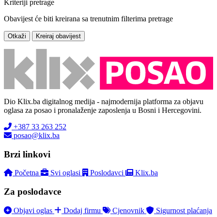
Kriteriji pretrage
Obavijest će biti kreirana sa trenutnim filterima pretrage
Otkaži
Kreiraj obavijest
Dio Klix.ba digitalnog medija - najmodernija platforma za objavu
oglasa za posao i pronalaženje zaposlenja u Bosni i Hercegovini.
+387 33 263 252
posao@klix.ba
Brzi linkovi
Početna
Svi oglasi
Poslodavci
Klix.ba
Za poslodavce
Objavi oglas
Dodaj firmu
Cjenovnik
Sigurnost plaćanja