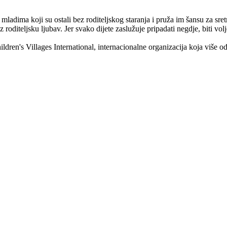
 mladima koji su ostali bez roditeljskog staranja i pruža im šansu za s
oditeljsku ljubav. Jer svako dijete zaslužuje pripadati negdje, biti volj
ren's Villages International, internacionalne organizacija koja više od 