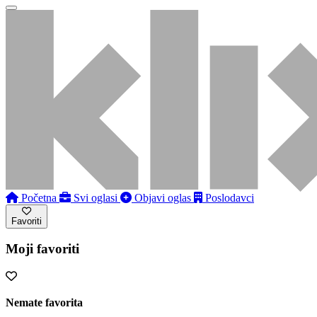
Početna
Svi oglasi
Objavi oglas
Poslodavci
Favoriti
Moji favoriti
Nemate favorita