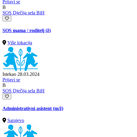
Prijavi se
B
SOS Dječija sela BiH
SOS mama / roditelj (ž)
Više lokacija
Istekao 28.03.2024
Prijavi se
B
SOS Dječija sela BiH
Administrativni asistent
(m/ž)
Sarajevo