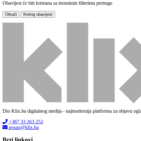
Obavijest će biti kreirana sa trenutnim filterima pretrage
Otkaži
Kreiraj obavijest
Dio Klix.ba digitalnog medija - najmodernija platforma za objavu ogl
+387 33 263 252
posao@klix.ba
Brzi linkovi