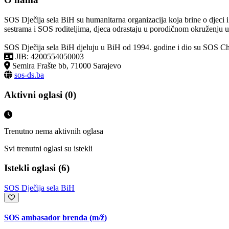
SOS Dječija sela BiH su humanitarna organizacija koja brine o djeci i
sestrama i SOS roditeljima, djeca odrastaju u porodičnom okruženju uz r
SOS Dječija sela BiH djeluju u BiH od 1994. godine i dio su SOS Child
JIB: 4200554050003
Semira Frašte bb, 71000 Sarajevo
sos-ds.ba
Aktivni oglasi (0)
Trenutno nema aktivnih oglasa
Svi trenutni oglasi su istekli
Istekli oglasi (6)
SOS Dječija sela BiH
SOS ambasador brenda
(m/ž)