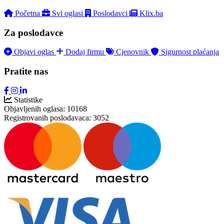
Početna
Svi oglasi
Poslodavci
Klix.ba
Za poslodavce
Objavi oglas
Dodaj firmu
Cjenovnik
Sigurnost plaćanja
Pratite nas
Statistike
Objavljenih oglasa:
10168
Registrovanih poslodavaca:
3052