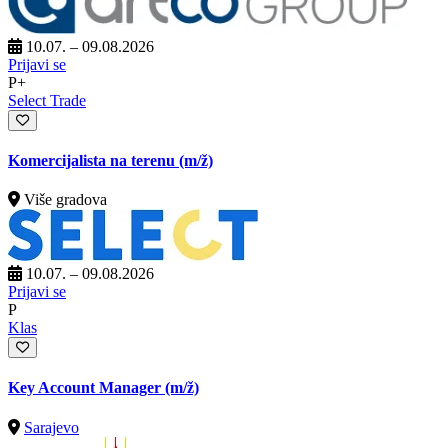
10.07. – 09.08.2026
Prijavi se
P+
Select Trade
Komercijalista na terenu
(m/ž)
Više gradova
10.07. – 09.08.2026
Prijavi se
P
Klas
Key Account Manager
(m/ž)
Sarajevo