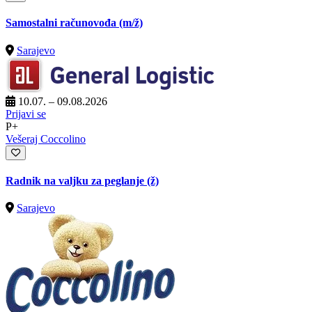
Samostalni računovođa
(m/ž)
Sarajevo
10.07. – 09.08.2026
Prijavi se
P+
Vešeraj Coccolino
Radnik na valjku za peglanje (ž)
Sarajevo