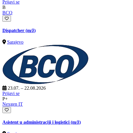
Prijavi se
B
BCO
Dispatcher
(m/ž)
Sarajevo
23.07. – 22.08.2026
Prijavi se
P+
Nexgen IT
Asistent u administraciji i logistici
(m/ž)