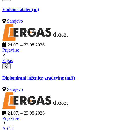
Vodoinstalater (m)
Sarajevo
24.07. – 23.08.2026
Prijavi se
P
Ergas
Diplomirani inženjer građevine
(m/ž)
Sarajevo
24.07. – 23.08.2026
Prijavi se
P
A.C.I.