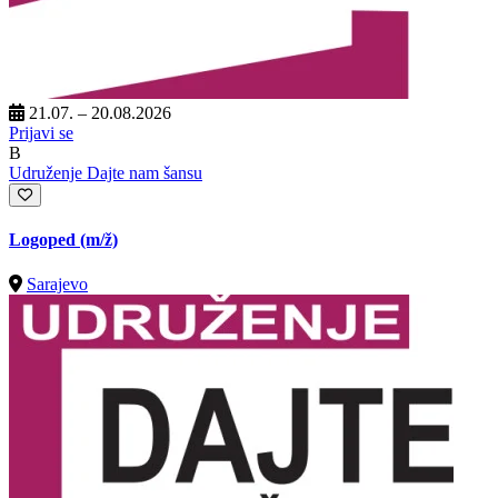
21.07. – 20.08.2026
Prijavi se
B
Udruženje Dajte nam šansu
Logoped
(m/ž)
Sarajevo