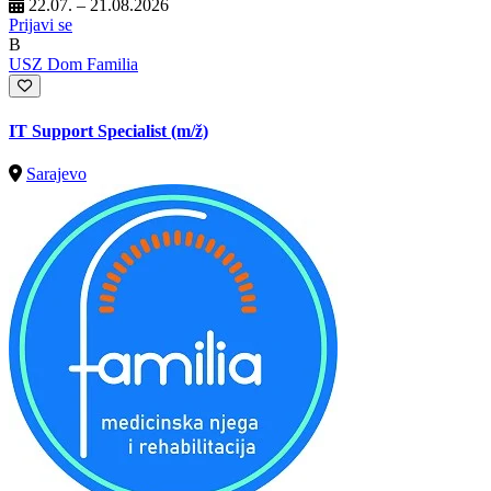
22.07. – 21.08.2026
Prijavi se
B
USZ Dom Familia
IT Support Specialist
(m/ž)
Sarajevo