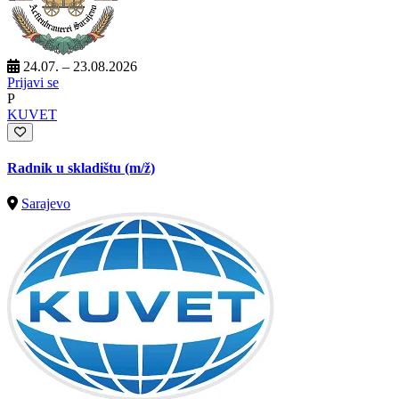
24.07. – 23.08.2026
Prijavi se
P
KUVET
Radnik u skladištu
(m/ž)
Sarajevo