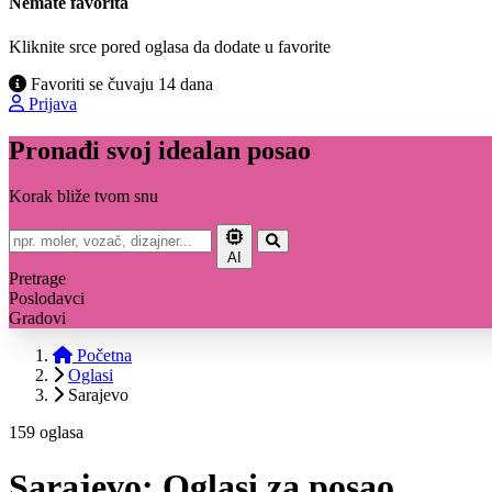
Nemate favorita
Kliknite srce pored oglasa da dodate u favorite
Favoriti se čuvaju 14 dana
Prijava
Pronađi svoj idealan posao
Korak bliže tvom snu
AI
Pretrage
Poslodavci
Gradovi
Početna
Oglasi
Sarajevo
159 oglasa
Sarajevo: Oglasi za posao