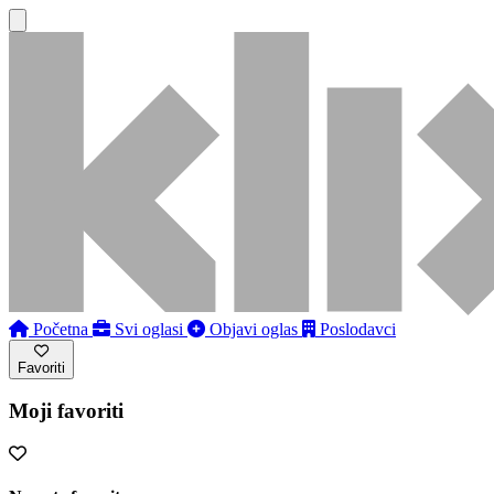
Početna
Svi oglasi
Objavi oglas
Poslodavci
Favoriti
Moji favoriti