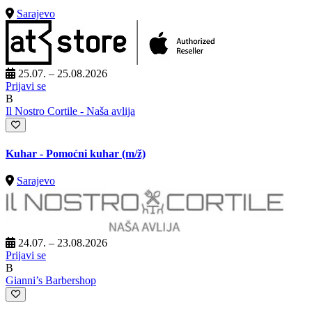
Sarajevo
25.07. – 25.08.2026
Prijavi se
B
Il Nostro Cortile - Naša avlija
Kuhar - Pomoćni kuhar
(m/ž)
Sarajevo
24.07. – 23.08.2026
Prijavi se
B
Gianni’s Barbershop