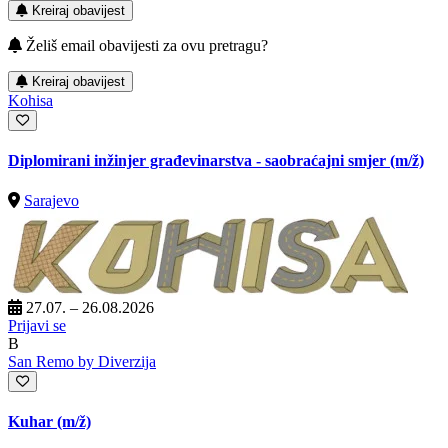
Kreiraj obavijest
Želiš email obavijesti za ovu pretragu?
Kreiraj obavijest
Kohisa
Diplomirani inžinjer građevinarstva - saobraćajni smjer
(m/ž)
Sarajevo
27.07. – 26.08.2026
Prijavi se
B
San Remo by Diverzija
Kuhar
(m/ž)