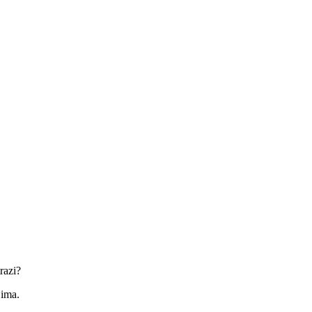
razi?
jima.