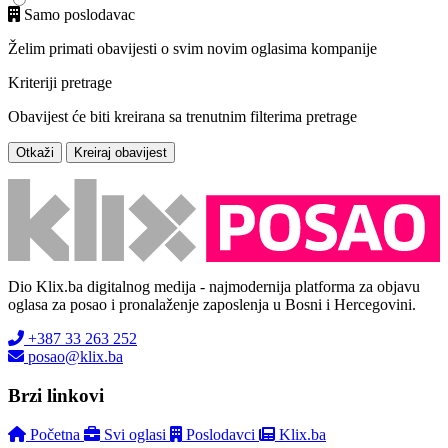
Samo poslodavac
Želim primati obavijesti o svim novim oglasima kompanije
Kriteriji pretrage
Obavijest će biti kreirana sa trenutnim filterima pretrage
Otkaži
Kreiraj obavijest
Dio Klix.ba digitalnog medija - najmodernija platforma za objavu
oglasa za posao i pronalaženje zaposlenja u Bosni i Hercegovini.
+387 33 263 252
posao@klix.ba
Brzi linkovi
Početna
Svi oglasi
Poslodavci
Klix.ba