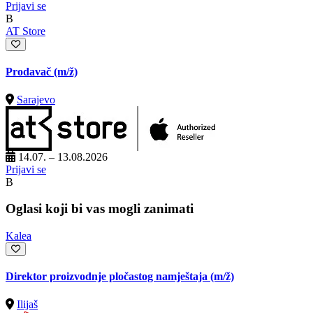
Prijavi se
B
AT Store
Prodavač
(m/ž)
Sarajevo
14.07. – 13.08.2026
Prijavi se
B
Oglasi koji bi vas mogli zanimati
Kalea
Direktor proizvodnje pločastog namještaja
(m/ž)
Ilijaš