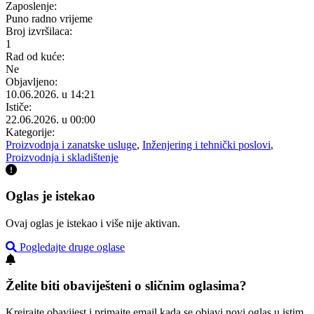
Zaposlenje:
Puno radno vrijeme
Broj izvršilaca:
1
Rad od kuće:
Ne
Objavljeno:
10.06.2026. u 14:21
Ističe:
22.06.2026. u 00:00
Kategorije:
Proizvodnja i zanatske usluge
,
Inženjering i tehnički poslovi
,
Proizvodnja i skladištenje
Oglas je istekao
Ovaj oglas je istekao i više nije aktivan.
Pogledajte druge oglase
Želite biti obaviješteni o sličnim oglasima?
Kreirajte obavijest i primajte email kada se objavi novi oglas u istim