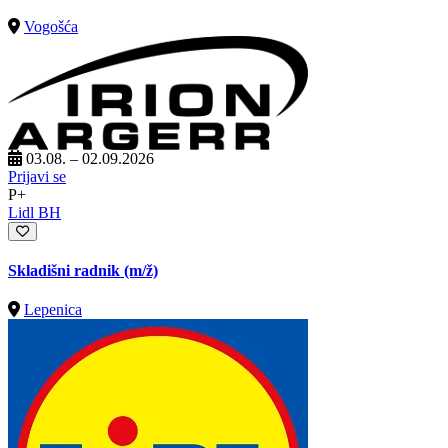
Vogošća
03.08. – 02.09.2026
Prijavi se
P+
Lidl BH
Skladišni radnik
(m/ž)
Lepenica