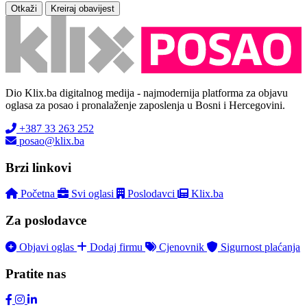
Otkaži
Kreiraj obavijest
Dio Klix.ba digitalnog medija - najmodernija platforma za objavu
oglasa za posao i pronalaženje zaposlenja u Bosni i Hercegovini.
+387 33 263 252
posao@klix.ba
Brzi linkovi
Početna
Svi oglasi
Poslodavci
Klix.ba
Za poslodavce
Objavi oglas
Dodaj firmu
Cjenovnik
Sigurnost plaćanja
Pratite nas