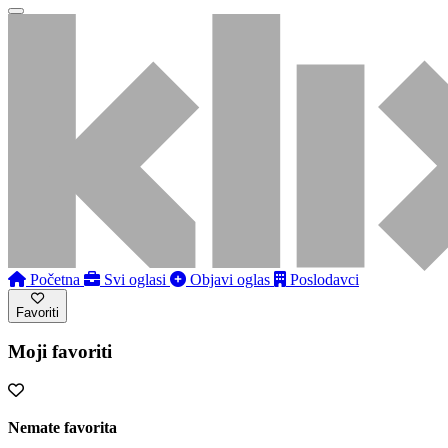
Početna
Svi oglasi
Objavi oglas
Poslodavci
Favoriti
Moji favoriti
Nemate favorita