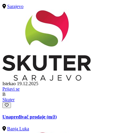
Sarajevo
Istekao 19.12.2025
Prijavi se
B
Skuter
Unapređivač prodaje
(m/ž)
Banja Luka