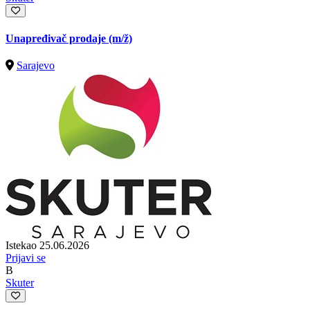
Unapređivač prodaje
(m/ž)
Sarajevo
Istekao 25.06.2026
Prijavi se
B
Skuter