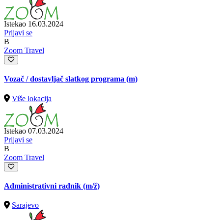
Istekao 16.03.2024
Prijavi se
B
Zoom Travel
Vozač / dostavljač slatkog programa (m)
Više lokacija
Istekao 07.03.2024
Prijavi se
B
Zoom Travel
Administrativni radnik
(m/ž)
Sarajevo