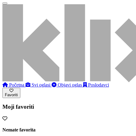
Početna
Svi oglasi
Objavi oglas
Poslodavci
Favoriti
Moji favoriti
Nemate favorita