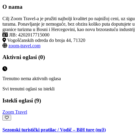
O nama
Cilj Zoom Travel-a je pružiti najbolji kvalitet po najnižoj ceni, uz si
turama. Ponavljanje je nemoguće, bez obzira koliko puta doputujete u 
granice turizma u Bosni i Hercegovini, kao novu brzorastuću industri
JIB: 4202017715000
Vogošćanskih odreda do broja 44, 71320
zoom-travel.com
Aktivni oglasi (0)
Trenutno nema aktivnih oglasa
Svi trenutni oglasi su istekli
Istekli oglasi (9)
Zoom Travel
Sezonski turistički pratilac / Vodič – BiH ture
(m/ž)