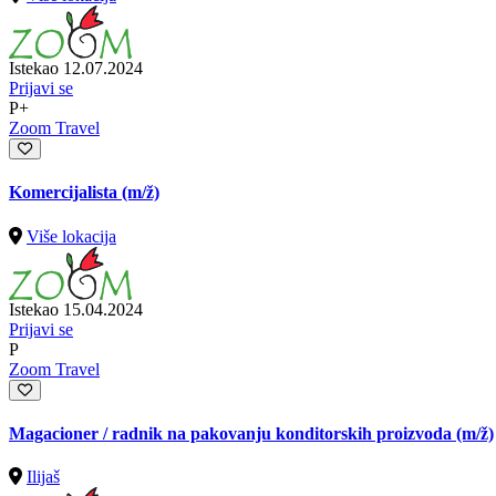
Istekao 12.07.2024
Prijavi se
P+
Zoom Travel
Komercijalista
(m/ž)
Više lokacija
Istekao 15.04.2024
Prijavi se
P
Zoom Travel
Magacioner / radnik na pakovanju konditorskih proizvoda
(m/ž)
Ilijaš