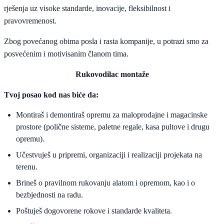
rješenja uz visoke standarde, inovacije, fleksibilnost i
pravovremenost.
Zbog povećanog obima posla i rasta kompanije, u potrazi smo za
posvećenim i motivisanim članom tima.
Rukovodilac montaže
Tvoj posao kod nas biće da:
Montiraš i demontiraš opremu za maloprodajne i magacinske
prostore (polične sisteme, paletne regale, kasa pultove i drugu
opremu).
Učestvuješ u pripremi, organizaciji i realizaciji projekata na
terenu.
Brineš o pravilnom rukovanju alatom i opremom, kao i o
bezbjednosti na radu.
Poštuješ dogovorene rokove i standarde kvaliteta.