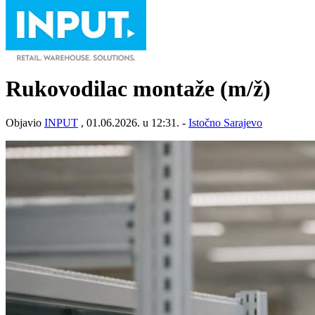
Rukovodilac montaže
(m/ž)
Objavio
INPUT
, 01.06.2026. u 12:31. -
Istočno Sarajevo