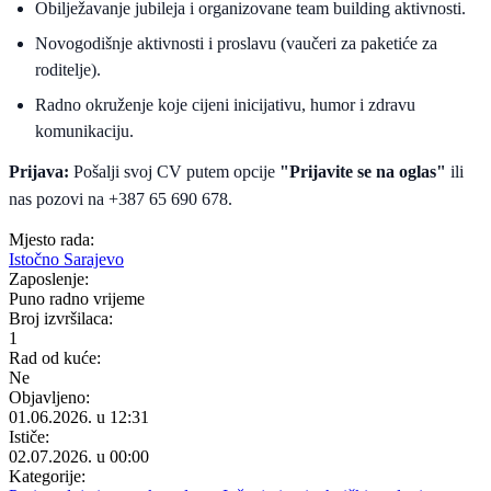
Obilježavanje jubileja i organizovane team building aktivnosti.
Novogodišnje aktivnosti i proslavu (vaučeri za paketiće za
roditelje).
Radno okruženje koje cijeni inicijativu, humor i zdravu
komunikaciju.
Prijava:
Pošalji svoj CV putem opcije
"Prijavite se na oglas"
ili
nas pozovi na +387 65 690 678.
Mjesto rada:
Istočno Sarajevo
Zaposlenje:
Puno radno vrijeme
Broj izvršilaca:
1
Rad od kuće:
Ne
Objavljeno:
01.06.2026. u 12:31
Ističe:
02.07.2026. u 00:00
Kategorije: