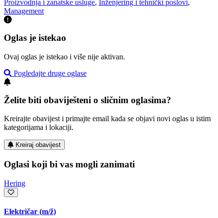
Proizvodnja i zanatske usluge
,
Inženjering i tehnički poslovi
,
Management
Oglas je istekao
Ovaj oglas je istekao i više nije aktivan.
Pogledajte druge oglase
Želite biti obaviješteni o sličnim oglasima?
Kreirajte obavijest i primajte email kada se objavi novi oglas u istim
kategorijama i lokaciji.
Kreiraj obavijest
Oglasi koji bi vas mogli zanimati
Hering
Električar
(m/ž)