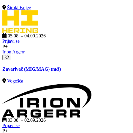
Široki Brijeg
05.08. – 04.09.2026
Prijavi se
P+
Irion Argerr
Zavarivač (MIG/MAG)
(m/ž)
Vogošća
03.08. – 02.09.2026
Prijavi se
P+