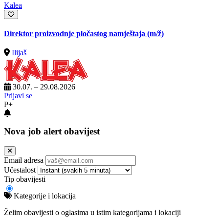
Kalea
Direktor proizvodnje pločastog namještaja
(m/ž)
Ilijaš
30.07. – 29.08.2026
Prijavi se
P+
Nova job alert obavijest
Email adresa
Učestalost
Tip obavijesti
Kategorije i lokacija
Želim obavijesti o oglasima u istim kategorijama i lokaciji