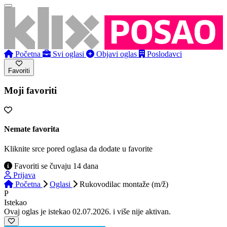
Početna
Svi oglasi
Objavi oglas
Poslodavci
Favoriti
Moji favoriti
Nemate favorita
Kliknite srce pored oglasa da dodate u favorite
Favoriti se čuvaju 14 dana
Prijava
Početna
Oglasi
Rukovodilac montaže (m/ž)
P
Istekao
Ovaj oglas je istekao 02.07.2026. i više nije aktivan.