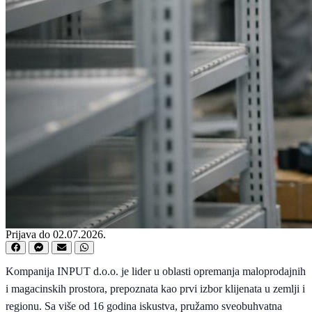
Prijava do 02.07.2026.
Kompanija INPUT d.o.o. je lider u oblasti opremanja maloprodajnih
i magacinskih prostora, prepoznata kao prvi izbor klijenata u zemlji i
regionu. Sa više od 16 godina iskustva, pružamo sveobuhvatna