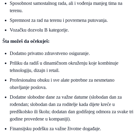
Sposobnost samostalnog rada, ali i vođenja manjeg tima na
terenu.
Spremnost za rad na terenu i povremena putovanja.
Vozačku dozvolu B kategorije.
Šta možeš da očekuješ:
Dodatno privatno zdravstveno osiguranje.
Priliku da radiš u dinamičnom okruženju koje kombinuje
tehnologiju, dizajn i retail.
Profesionalnu obuku i sve alate potrebne za nesmetano
obavljanje poslova.
Dodatne slobodne dane za važne datume (slobodan dan za
rođendan; slobodan dan za roditelje kada dijete kreće u
predškolsko ili školu; dodatan dan godišnjeg odmora za svake tri
godine provedene u kompaniji).
Finansijsku podršku za važne životne događaje.