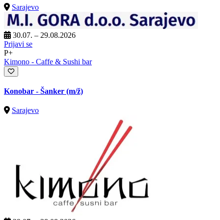
Sarajevo
30.07. – 29.08.2026
Prijavi se
P+
Kimono - Caffe & Sushi bar
Konobar - Šanker
(m/ž)
Sarajevo