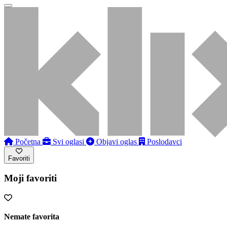
Početna
Svi oglasi
Objavi oglas
Poslodavci
Favoriti
Moji favoriti
Nemate favorita