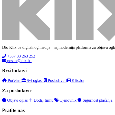
Dio Klix.ba digitalnog medija - najmodernija platforma za objavu ogl
+387 33 263 252
posao@klix.ba
Brzi linkovi
Početna
Svi oglasi
Poslodavci
Klix.ba
Za poslodavce
Objavi oglas
Dodaj firmu
Cjenovnik
Sigurnost plaćanja
Pratite nas