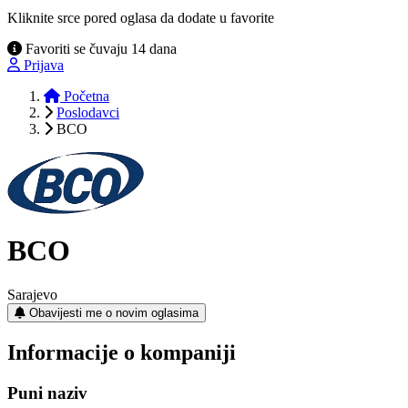
Kliknite srce pored oglasa da dodate u favorite
Favoriti se čuvaju 14 dana
Prijava
Početna
Poslodavci
BCO
BCO
Sarajevo
Obavijesti me o novim oglasima
Informacije o kompaniji
Puni naziv