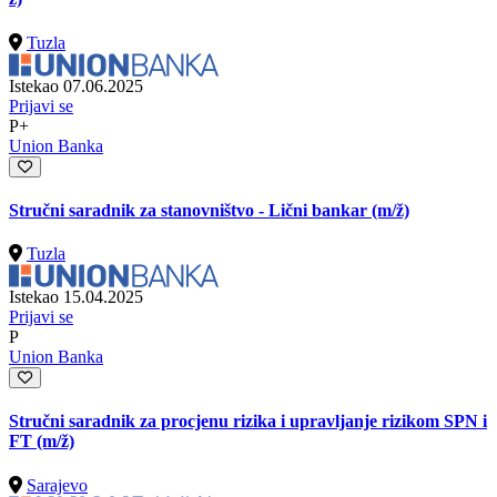
Tuzla
Istekao 07.06.2025
Prijavi se
P+
Union Banka
Stručni saradnik za stanovništvo - Lični bankar
(m/ž)
Tuzla
Istekao 15.04.2025
Prijavi se
P
Union Banka
Stručni saradnik za procjenu rizika i upravljanje rizikom SPN i
FT
(m/ž)
Sarajevo