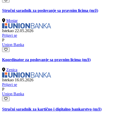
Stručni saradnik za poslovanje sa pravnim licima
(m/ž)
Mostar
Istekao 22.05.2026
Prijavi se
P
Union Banka
Koordinator za poslovanje sa pravnim licima
(m/ž)
Zenica
Istekao 16.05.2026
Prijavi se
P
Union Banka
Stručni saradnik za kartično i digitalno bankarstvo
(m/ž)