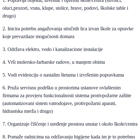
1. Popravlja objekat, inventar i opremu škole/centra (slivnici,
oluci,prozori, vrata, klupe, stolice, brave, podovi, školske table i
drugo)
2. Inicira potrebu angažovanja stručnih lica izvan škole za opravke
koje prevazilaze mogućnosti domara
3. Održava elektro, vodo i kanalizacione instalacije
4. Vrši molersko-farbarske radove, u manjem obimu
5. Vodi evidenciju o nastalim štetama i izvršenim popravkama
6. Pruža servisnu podršku u prostorima ustanove ovlaštenim
firmama za provjeru funkcionalnosti sistema protivpožarne zaštite
(automatizovani sistem vatrodojave, protivpožarni aparati,
hidrantska mreža i drugo)
7. Organizuje čišćenje i uređenje prostora unutar i okolo škole/centra
8. Pomaže radnicima na održavanju higijene kada im je to potrebno