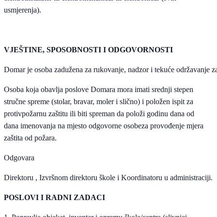
usmjerenja).
VJEŠTINE, SPOSOBNOSTI I ODGOVORNOSTI
Domar je osoba zadu
ž
ena za rukovanje
,
nadzor i teku
ć
e odr
ž
avanje za
Osoba koja obavlja poslove Domara mora imati srednji stepen
stručne spreme (stolar, bravar, moler i slično) i položen ispit za
protivpožarnu zaštitu ili biti spreman da položi godinu dana od
dana imenovanja na mjesto odgovorne osobeza provođenje mjera
zaštita od požara.
Odgovara
Direktoru , Izvršnom direktoru škole i Koordinatoru u administraciji.
POSLOVI I RADNI ZADACI