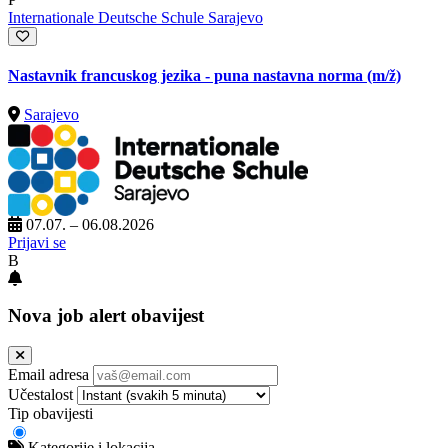
Internationale Deutsche Schule Sarajevo
Nastavnik francuskog jezika - puna nastavna norma
(m/ž)
Sarajevo
07.07. – 06.08.2026
Prijavi se
B
Nova job alert obavijest
Email adresa
Učestalost
Tip obavijesti
Kategorije i lokacija