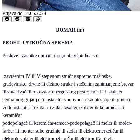
Prijava do 14.05.2024.
DOMAR (m)
PROFIL I STRUČNA SPREMA
Poslove i zadatke domara mogu obavljati lica sa:
-završenim IV ili V stepenom stručne spreme mašinske,
građevinske, drvne ili elektro struke i stečenim zanimanjem: bravar
ili zavarivač ili rukovaoc energetskog postrojenja ili instalater
centralnog grijanja ili instalater vodovoda i kanalizacije ili plinski i
vodoinstalater ili zidar ili zidar-fasader-izolater ili keramičar ili
keramičar
podopolagač ili keramičar-teracer-podopolagač ili moler ili moler-
farbar ili monter suhe gradnje ili stolar ili elektroenergetičar ili
elektroinstalater ili elektromehaničar ili elektroničar (svih