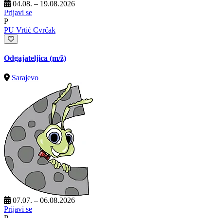
04.08. – 19.08.2026
Prijavi se
P
PU Vrtić Cvrčak
Odgajateljica
(m/ž)
Sarajevo
07.07. – 06.08.2026
Prijavi se
P