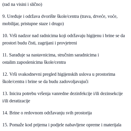
(rad na visini i slično)
9. Uređuje i održava dvorište škole/centra (trava, drveće, voće,
mobilijar, pristupne staze i drugo)
10. Vrši nadzor nad radnicima koji održavaju higijenu i brine se da
prostori budu čisti, zagrijani i provjetreni
11. Sarađuje sa nastavnicima, stručnim saradnicima i
ostalim zaposlenicima škole/centra
12. Vrši svakodnevni pregled higijenskih uslova u prostorima
škole/centra i brine se da budu zadovoljavajući
13. Inicira potrebu vršenja vanredne dezinfekcije i/ili dezinsekcije
i/ili deratizacije
14. Brine o redovnom održavanju svih prostorija
15. Pomaže kod prijema i podjele nabavljene opreme i materijala