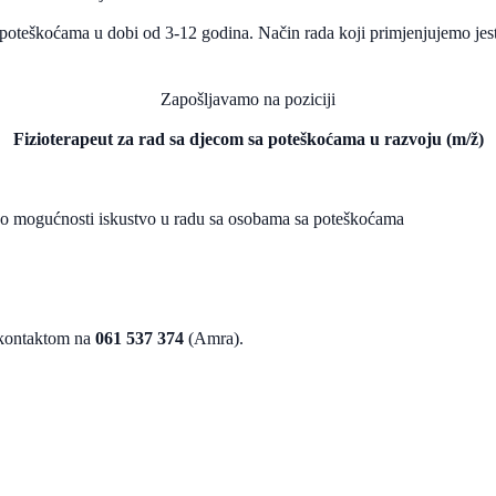
poteškoćama u dobi od 3-12 godina. Način rada koji primjenjujemo jeste
Zapošljavamo na poziciji
Fizioterapeut za rad sa djecom sa poteškoćama u razvoju (m/ž)
 po mogućnosti iskustvo u radu sa osobama sa poteškoćama
 kontaktom na
061 537 374
(Amra).