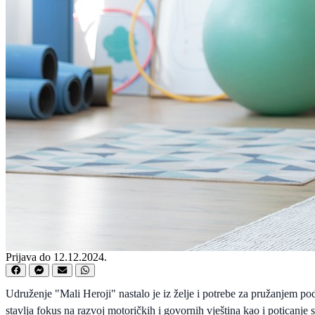
Prijava do 12.12.2024.
Udruženje "Mali Heroji" nastalo je iz želje i potrebe za pružanjem pod
stavlja fokus na razvoj motoričkih i govornih vještina kao i poticanje s