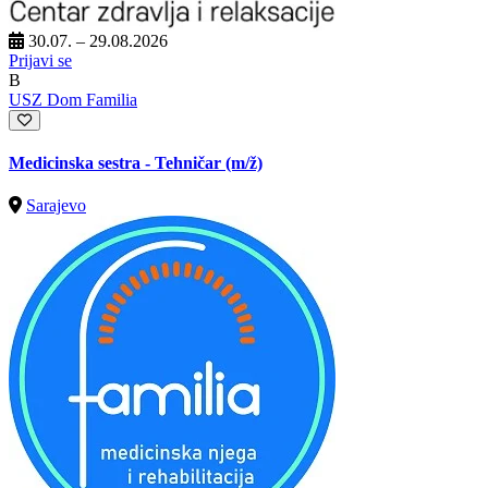
30.07. – 29.08.2026
Prijavi se
B
USZ Dom Familia
Medicinska sestra - Tehničar
(m/ž)
Sarajevo