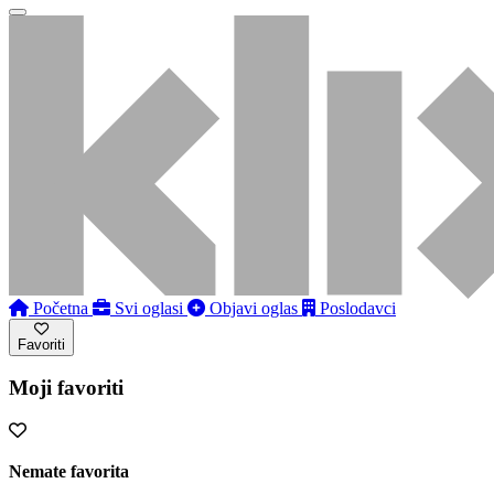
Početna
Svi oglasi
Objavi oglas
Poslodavci
Favoriti
Moji favoriti
Nemate favorita