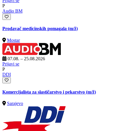
Prijavi se
P
Audio BM
Prodavač medicinskih pomagala
(m/ž)
Mostar
07.08. – 25.08.2026
Prijavi se
P
DDI
Komercijalista za slastičarstvo i pekarstvo
(m/ž)
Sarajevo