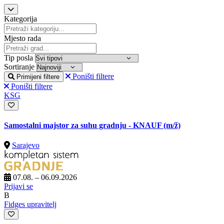
Kategorija
Mjesto rada
Tip posla
Sortiranje
Poništi filtere
Primijeni filtere
Poništi filtere
KSG
Samostalni majstor za suhu gradnju - KNAUF
(m/ž)
Sarajevo
07.08. – 06.09.2026
Prijavi se
B
Fidges upravitelj