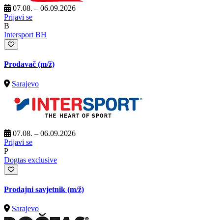
07.08. – 06.09.2026
Prijavi se
B
Intersport BH
Prodavač
(m/ž)
Sarajevo
07.08. – 06.09.2026
Prijavi se
P
Dogtas exclusive
Prodajni savjetnik
(m/ž)
Sarajevo