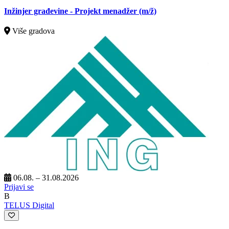
Inžinjer građevine - Projekt menadžer
(m/ž)
Više gradova
06.08. – 31.08.2026
Prijavi se
B
TELUS Digital