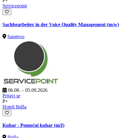
P+
Servicepoint
Sachbearbeiter in der Voice Quality Management (m/w)
Sarajevo
06.08. – 05.09.2026
Prijavi se
P+
Hoteli Ilidža
Kuhar - Pomoćni kuhar
(m/ž)
Ilidža