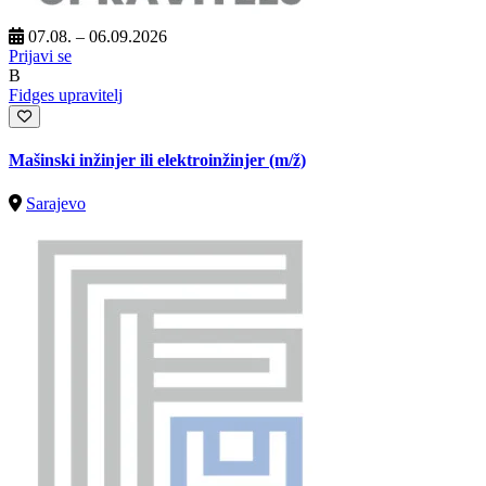
07.08. – 06.09.2026
Prijavi se
B
Fidges upravitelj
Mašinski inžinjer ili elektroinžinjer
(m/ž)
Sarajevo