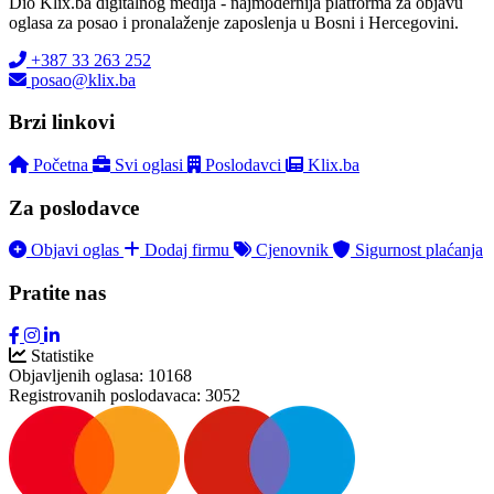
Dio Klix.ba digitalnog medija - najmodernija platforma za objavu
oglasa za posao i pronalaženje zaposlenja u Bosni i Hercegovini.
+387 33 263 252
posao@klix.ba
Brzi linkovi
Početna
Svi oglasi
Poslodavci
Klix.ba
Za poslodavce
Objavi oglas
Dodaj firmu
Cjenovnik
Sigurnost plaćanja
Pratite nas
Statistike
Objavljenih oglasa:
10168
Registrovanih poslodavaca:
3052