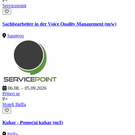
P+
Servicepoint
Sachbearbeiter in der Voice Quality Management (m/w)
Sarajevo
06.08. – 05.09.2026
Prijavi se
P+
Hoteli Ilidža
Kuhar - Pomoćni kuhar
(m/ž)
Ilidža