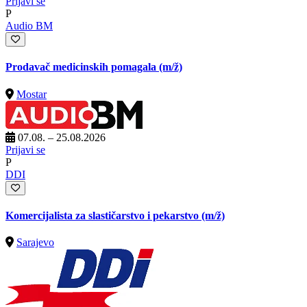
Prijavi se
P
Audio BM
Prodavač medicinskih pomagala
(m/ž)
Mostar
07.08. – 25.08.2026
Prijavi se
P
DDI
Komercijalista za slastičarstvo i pekarstvo
(m/ž)
Sarajevo