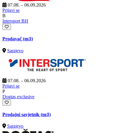
07.08. – 06.09.2026
Prijavi se
B
Intersport BH
Prodavač
(m/ž)
Sarajevo
07.08. – 06.09.2026
Prijavi se
P
Dogtas exclusive
Prodajni savjetnik
(m/ž)
Sarajevo