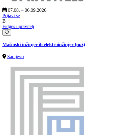
07.08. – 06.09.2026
Prijavi se
B
Fidges upravitelj
Mašinski inžinjer ili elektroinžinjer
(m/ž)
Sarajevo