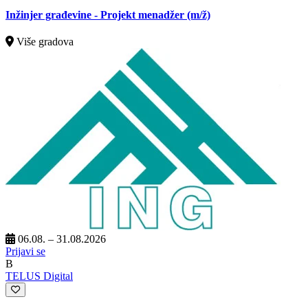
Inžinjer građevine - Projekt menadžer
(m/ž)
Više gradova
06.08. – 31.08.2026
Prijavi se
B
TELUS Digital