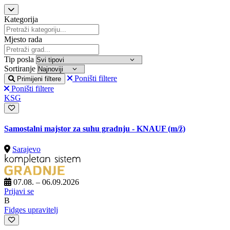
Kategorija
Mjesto rada
Tip posla
Sortiranje
Poništi filtere
Primijeni filtere
Poništi filtere
KSG
Samostalni majstor za suhu gradnju - KNAUF
(m/ž)
Sarajevo
07.08. – 06.09.2026
Prijavi se
B
Fidges upravitelj