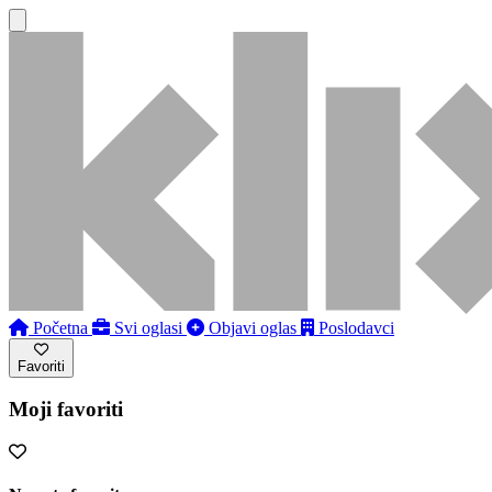
Početna
Svi oglasi
Objavi oglas
Poslodavci
Favoriti
Moji favoriti