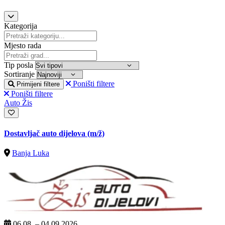
Kategorija
Mjesto rada
Tip posla
Sortiranje
Poništi filtere
Primijeni filtere
Poništi filtere
Auto Žis
Dostavljač auto dijelova
(m/ž)
Banja Luka
06.08. – 04.09.2026