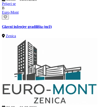
Prijavi se
B
Euro-Mont
Glavni inženjer gradilišta
(m/ž)
Zenica