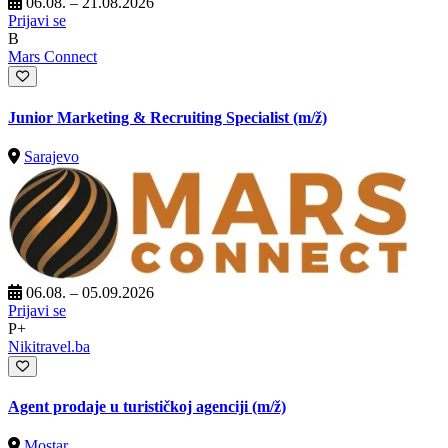
06.08. – 21.08.2026
Prijavi se
B
Mars Connect
Junior Marketing & Recruiting Specialist
(m/ž)
Sarajevo
06.08. – 05.09.2026
Prijavi se
P+
Nikitravel.ba
Agent prodaje u turističkoj agenciji
(m/ž)
Mostar