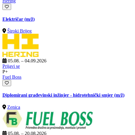
Hering
Električar
(m/ž)
Široki Brijeg
05.08. – 04.09.2026
Prijavi se
P+
Fuel Boss
Diplomirani građevinski inžinjer - hidrotehnički smjer
(m/ž)
Zenica
05.08. – 20.08.2026