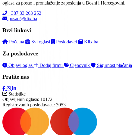
oglasa za posao i pronalaženje zaposlenja u Bosni i Hercegovini.
+387 33 263 252
posao@klix.ba
Brzi linkovi
Početna
Svi oglasi
Poslodavci
Klix.ba
Za poslodavce
Objavi oglas
Dodaj firmu
Cjenovnik
Sigurnost plaćanja
Pratite nas
Statistike
Objavljenih oglasa:
10172
Registrovanih poslodavaca:
3053