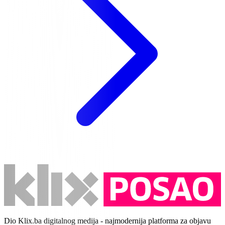
Dio Klix.ba digitalnog medija - najmodernija platforma za objavu