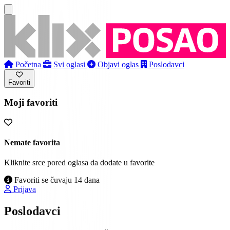
Početna
Svi oglasi
Objavi oglas
Poslodavci
Favoriti
Moji favoriti
Nemate favorita
Kliknite srce pored oglasa da dodate u favorite
Favoriti se čuvaju 14 dana
Prijava
Poslodavci