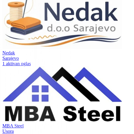
Nedak
Sarajevo
1 aktivan oglas
MBA Steel
Usora