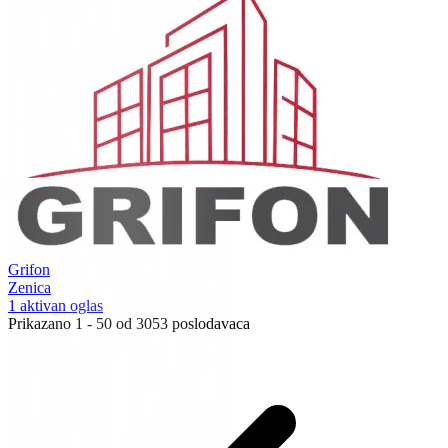
Grifon
Zenica
1 aktivan oglas
Prikazano
1
-
50
od
3053
poslodavaca