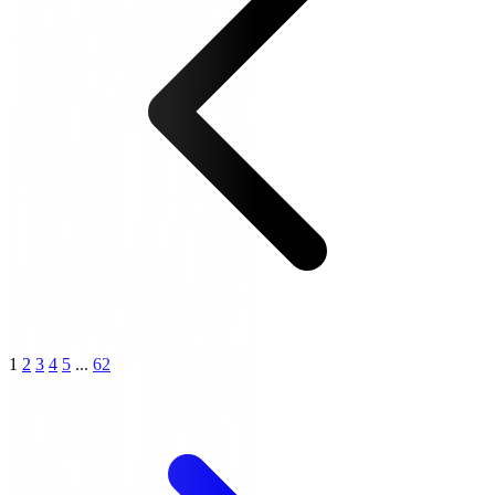
1
2
3
4
5
...
62