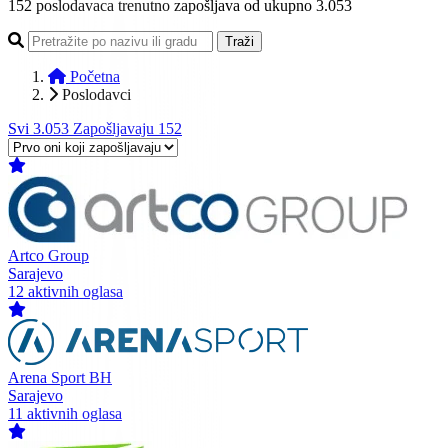
152
poslodavaca trenutno zapošljava
od ukupno 3.053
Traži
Početna
Poslodavci
Svi
3.053
Zapošljavaju
152
Artco Group
Sarajevo
12 aktivnih oglasa
Arena Sport BH
Sarajevo
11 aktivnih oglasa