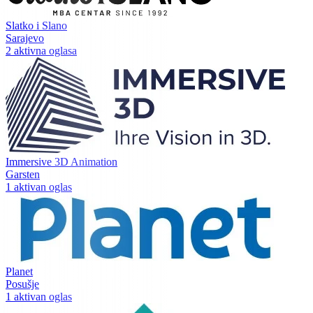
Slatko i Slano
Sarajevo
2 aktivna oglasa
Immersive 3D Animation
Garsten
1 aktivan oglas
Planet
Posušje
1 aktivan oglas