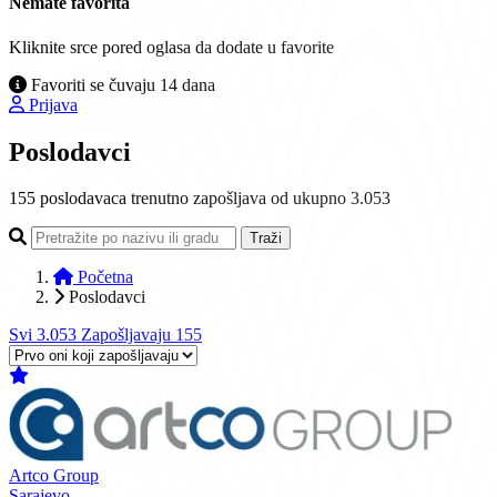
Nemate favorita
Kliknite srce pored oglasa da dodate u favorite
Favoriti se čuvaju 14 dana
Prijava
Poslodavci
155
poslodavaca trenutno zapošljava
od ukupno 3.053
Traži
Početna
Poslodavci
Svi
3.053
Zapošljavaju
155
Artco Group
Sarajevo