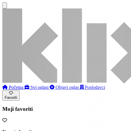
Početna
Svi oglasi
Objavi oglas
Poslodavci
Favoriti
Moji favoriti