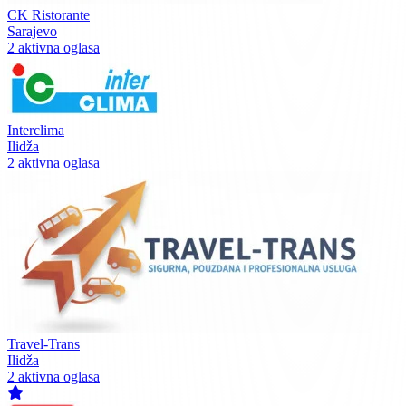
CK Ristorante
Sarajevo
2 aktivna oglasa
Interclima
Ilidža
2 aktivna oglasa
Travel-Trans
Ilidža
2 aktivna oglasa